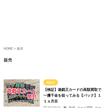
HOME
>
販売
販売
遊戯王
【検証】遊戯王カードの高額買取で
一攫千金を狙ってみる【パック】１
１ヵ月目
2022/5/31
販売
,
カード買取
,
カー