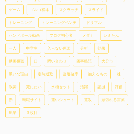
ゲーム
ゴルゴ松本
スクラッチ
スライド
トレーニング
トレーニングベンチ
ドリブル
ハンドボール動画
ブログ初心者
メダカ
レミたん
一人
中学生
入らない原因
分析
効果
動画視聴
口
問い合わせ
四字熟語
大分市
嫌いな理由
定時退勤
当選確率
揃えるもの
株
歌詞
死にたい
水槽セット
活躍
証拠
評価
赤
転職サイト
速いシュート
速攻
頑張れる言葉
風景
３枚目