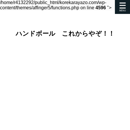
/home/r4132292/public_html/korekarayazo.com/wp-
content/themes/affinger5/functions.php on line
4596
">
ハンドボール これからやぞ！！