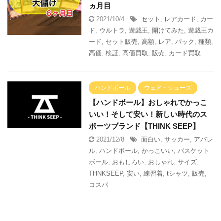
ヵ月目
2021/10/4
セット
,
レアカード
,
カー
ド
,
ウルトラ
,
遊戯王
,
開けてみた
,
遊戯王カ
ード
,
セット販売
,
高額
,
レア
,
パック
,
種類
,
高価
,
検証
,
高価買取
,
販売
,
カード買取
ハンドボール
ウェア・シューズ
【ハンドボール】おしゃれでかっこ
いい！そして安い！新しい時代のス
ポーツブランド【THINK SEEP】
2021/12/8
面白い
,
サッカー
,
アパレ
ル
,
ハンドボール
,
かっこいい
,
バスケット
ボール
,
おもしろい
,
おしゃれ
,
サイズ
,
THNKSEEP
,
安い
,
練習着
,
tシャツ
,
販売
,
コスパ