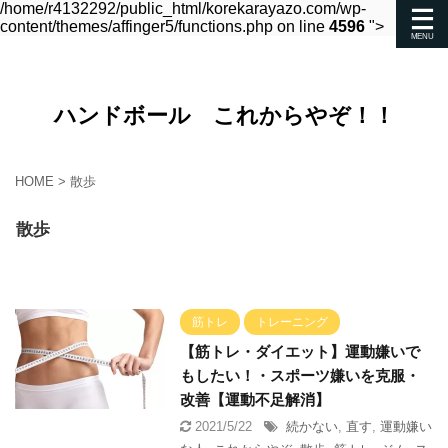
/home/r4132292/public_html/korekarayazo.com/wp-
content/themes/affinger5/functions.php on line
4596
">
ハンドボール これからやぞ！！
HOME
>
散歩
散歩
筋トレ
トレーニング
【筋トレ・ダイエット】運動嫌いで
もしたい！・スポーツ嫌いを克服・
改善【運動不足解消】
2021/5/22
続かない
,
直す
,
運動嫌い