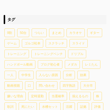
タグ
9割
50台
つらい
まとめ
カラオケ
ギター
ゲーム
ゴルゴ松本
スクラッチ
スライド
トレーニング
トレーニングベンチ
ドリブル
ハンドボール動画
ブログ初心者
メダカ
レミたん
一人
中学生
入らない原因
分析
効果
動画視聴
口
問い合わせ
四字熟語
大分市
嫌いな理由
定時退勤
当選確率
揃えるもの
株
歌詞
死にたい
水槽セット
活躍
証拠
評価