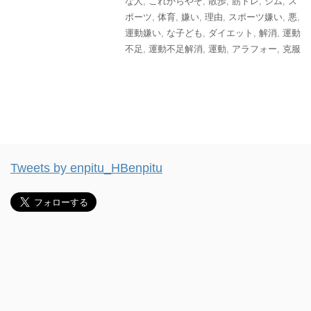
な人
,
これからやぞ
,
散歩
,
筋トレ
,
ジム
,
ス
ポーツ
,
体育
,
嫌い
,
理由
,
スポーツ嫌い
,
悪
,
運動嫌い
,
な子ども
,
ダイエット
,
解消
,
運動
不足
,
運動不足解消
,
運動
,
アラフォー
,
克服
Tweets by enpitu_HBenpitu