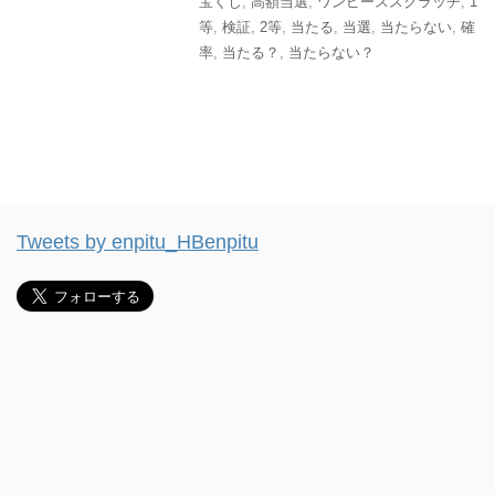
宝くじ
,
高額当選
,
ワンピーススクラッチ
,
1
等
,
検証
,
2等
,
当たる
,
当選
,
当たらない
,
確
率
,
当たる？
,
当たらない？
Tweets by enpitu_HBenpitu