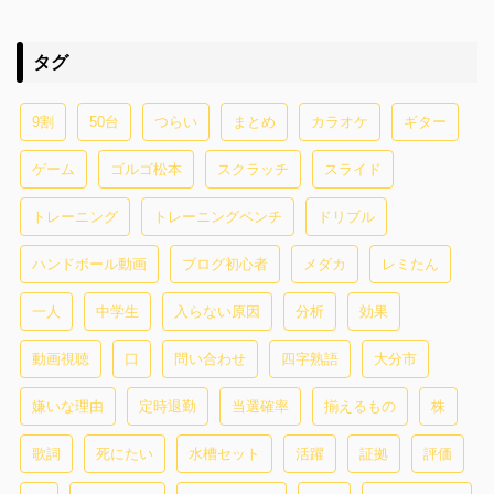
タグ
9割
50台
つらい
まとめ
カラオケ
ギター
ゲーム
ゴルゴ松本
スクラッチ
スライド
トレーニング
トレーニングベンチ
ドリブル
ハンドボール動画
ブログ初心者
メダカ
レミたん
一人
中学生
入らない原因
分析
効果
動画視聴
口
問い合わせ
四字熟語
大分市
嫌いな理由
定時退勤
当選確率
揃えるもの
株
歌詞
死にたい
水槽セット
活躍
証拠
評価