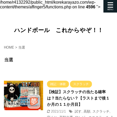
/home/r4132292/public_html/korekarayazo.com/wp-
content/themes/affinger5/functions.php on line
4596
">
ハンドボール これからやぞ！！
HOME
>
当選
当選
雑記・体験
スクラッチ
【検証】スクラッチの当たる確率
は？当たらない？【ラストまで後１
か月の１１か月目】
2021/11/1
試す
,
高額
,
スクラッチ
,