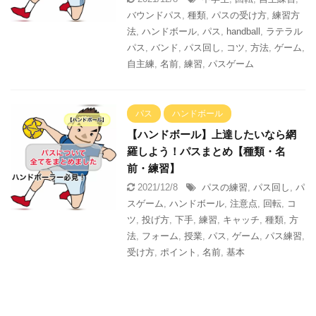
バウンドパス
,
種類
,
パスの受け方
,
練習方
法
,
ハンドボール
,
パス
,
handball
,
ラテラル
パス
,
バンド
,
パス回し
,
コツ
,
方法
,
ゲーム
,
自主練
,
名前
,
練習
,
パスゲーム
パス
ハンドボール
【ハンドボール】上達したいなら網
羅しよう！パスまとめ【種類・名
前・練習】
2021/12/8
パスの練習
,
パス回し
,
パ
スゲーム
,
ハンドボール
,
注意点
,
回転
,
コ
ツ
,
投げ方
,
下手
,
練習
,
キャッチ
,
種類
,
方
法
,
フォーム
,
授業
,
パス
,
ゲーム
,
パス練習
,
受け方
,
ポイント
,
名前
,
基本