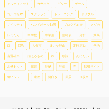
アルティメット
カラオケ
ギター
ゲーム
ゴルゴ松本
スクラッチ
トレーニング
ドリブル
ノベルティ
ハンドボール動画
ブログ初心者
メダカ
レミたん
中学校
中学生
価格表
分析
効果
口
回数
大分市
嫌いな理由
定時退勤
平均
当選確率
揃えるもの
株
歌詞
死にたい
水槽セット
花形
証拠
評価
赤
転職サイト
速いシュート
速攻
面白さ
風景
３枚目