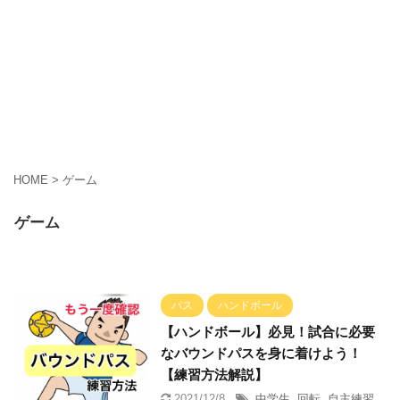
HOME
>
ゲーム
ゲーム
パス
ハンドボール
【ハンドボール】必見！試合に必要
なバウンドパスを身に着けよう！
【練習方法解説】
2021/12/8
中学生
,
回転
,
自主練習
,