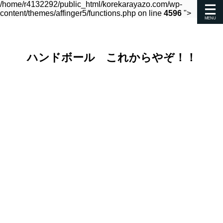
/home/r4132292/public_html/korekarayazo.com/wp-
content/themes/affinger5/functions.php on line
4596
">
ハンドボール これからやぞ！！