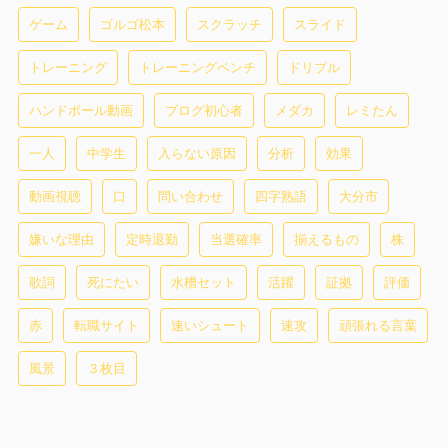
ゲーム
ゴルゴ松本
スクラッチ
スライド
トレーニング
トレーニングベンチ
ドリブル
ハンドボール動画
ブログ初心者
メダカ
レミたん
一人
中学生
入らない原因
分析
効果
動画視聴
口
問い合わせ
四字熟語
大分市
嫌いな理由
定時退勤
当選確率
揃えるもの
株
歌詞
死にたい
水槽セット
活躍
証拠
評価
赤
転職サイト
速いシュート
速攻
頑張れる言葉
風景
３枚目