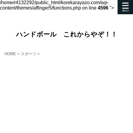
/home/r4132292/public_html/korekarayazo.com/wp-
content/themes/affinger5/functions.php on line
4596
">
ハンドボール これからやぞ！！
HOME
>
スポーツ
>