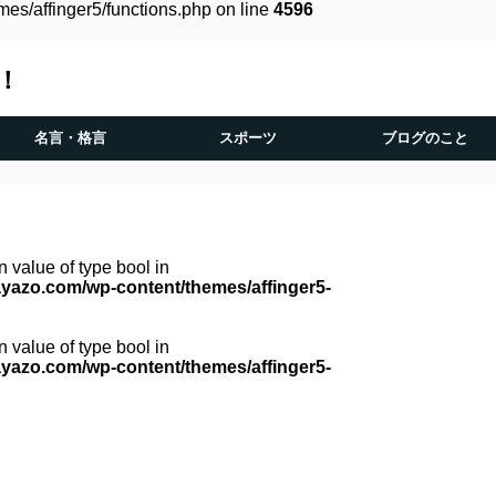
es/affinger5/functions.php on line
4596
！
名言・格言
スポーツ
ブログのこと
n value of type bool in
yazo.com/wp-content/themes/affinger5-
n value of type bool in
yazo.com/wp-content/themes/affinger5-