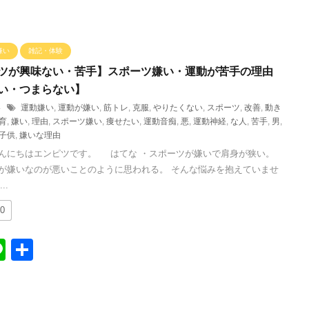
嫌い
雑記・体験
ツが興味ない・苦手】スポーツ嫌い・運動が苦手の理由
い・つまらない】
14
運動嫌い
,
運動が嫌い
,
筋トレ
,
克服
,
やりたくない
,
スポーツ
,
改善
,
動き
育
,
嫌い
,
理由
,
スポーツ嫌い
,
痩せたい
,
運動音痴
,
悪
,
運動神経
,
な人
,
苦手
,
男
,
子供
,
嫌いな理由
んにちはエンピツです。 はてな ・スポーツが嫌いで肩身が狭い。
が嫌いなのが悪いことのように思われる。 そんな悩みを抱えていませ
..
0
Li
共
n
有
e