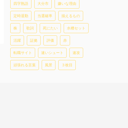
四字熟語
大分市
嫌いな理由
定時退勤
当選確率
揃えるもの
株
歌詞
死にたい
水槽セット
活躍
証拠
評価
赤
転職サイト
速いシュート
速攻
頑張れる言葉
風景
３枚目