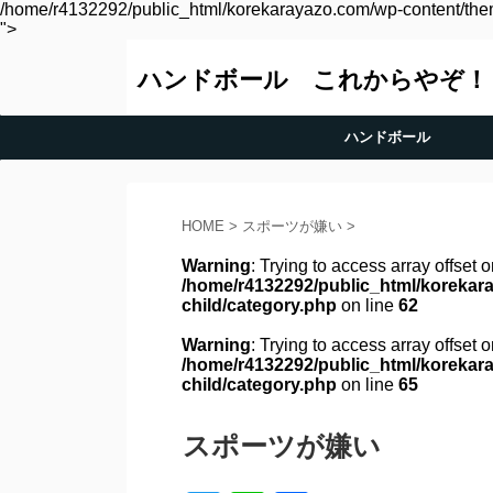
/home/r4132292/public_html/korekarayazo.com/wp-content/them
">
ハンドボール これからやぞ！
ハンドボール
HOME
>
スポーツが嫌い
>
Warning
: Trying to access array offset o
/home/r4132292/public_html/korekara
child/category.php
on line
62
Warning
: Trying to access array offset o
/home/r4132292/public_html/korekara
child/category.php
on line
65
スポーツが嫌い