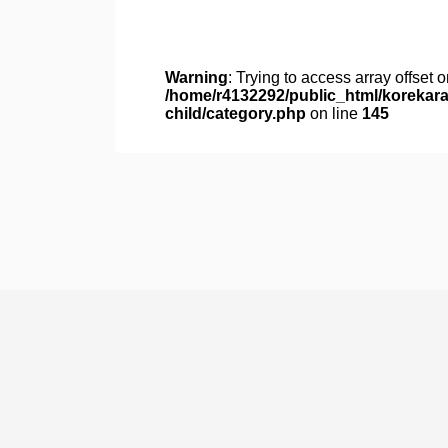
er
Warning
: Trying to access array offset o
/home/r4132292/public_html/korekara
child/category.php
on line
145