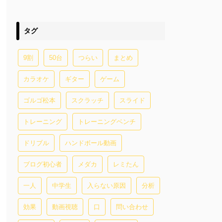
タグ
9割
50台
つらい
まとめ
カラオケ
ギター
ゲーム
ゴルゴ松本
スクラッチ
スライド
トレーニング
トレーニングベンチ
ドリブル
ハンドボール動画
ブログ初心者
メダカ
レミたん
一人
中学生
入らない原因
分析
効果
動画視聴
口
問い合わせ