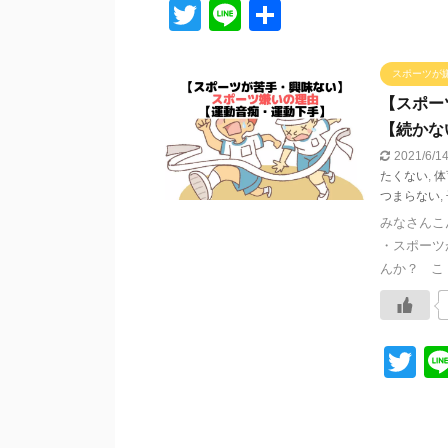
T
Li
共
wi
n
有
tt
e
スポーツが
er
【スポー
【続かな
2021/6/
たくない
,
体
つまらない
,
みなさんこ
・スポーツ
んか？ こ .
T
wi
tt