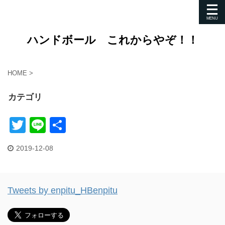
ハンドボール これからやぞ！！
HOME
>
カテゴリ
T
Li
共
wi
n
有
2019-12-08
tt
e
er
Tweets by enpitu_HBenpitu