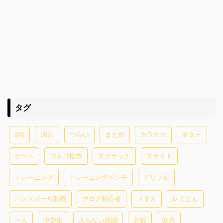
タグ
9割
50台
つらい
まとめ
カラオケ
ギター
ゲーム
ゴルゴ松本
スクラッチ
スライド
トレーニング
トレーニングベンチ
ドリブル
ハンドボール動画
ブログ初心者
メダカ
レミたん
一人
中学生
入らない原因
分析
効果