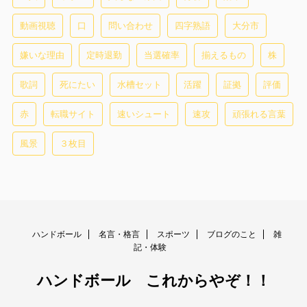
動画視聴
口
問い合わせ
四字熟語
大分市
嫌いな理由
定時退勤
当選確率
揃えるもの
株
歌詞
死にたい
水槽セット
活躍
証拠
評価
赤
転職サイト
速いシュート
速攻
頑張れる言葉
風景
３枚目
ハンドボール
名言・格言
スポーツ
ブログのこと
雑
記・体験
ハンドボール これからやぞ！！